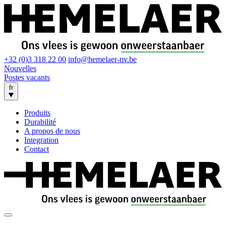
+32 (0)3 318 22 00
info@hemelaer-nv.be
Nouvelles
Postes vacants
fr
Produits
Durabilité
A propos de nous
Integration
Contact