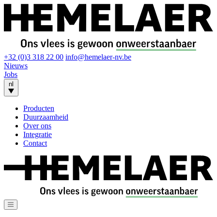
+32 (0)3 318 22 00
info@hemelaer-nv.be
Nieuws
Jobs
nl
Producten
Duurzaamheid
Over ons
Integratie
Contact