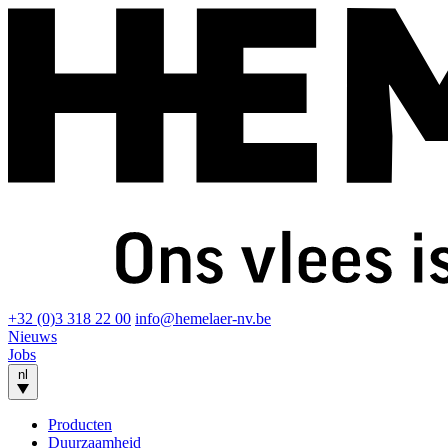
+32 (0)3 318 22 00
info@hemelaer-nv.be
Nieuws
Jobs
nl
Producten
Duurzaamheid