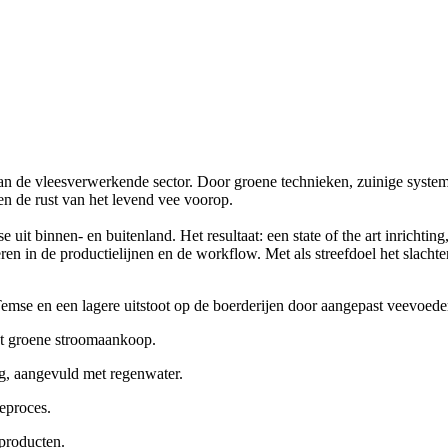
an de vleesverwerkende sector. Door groene technieken, zuinige system
 en de rust van het levend vee voorop.
it binnen- en buitenland. Het resultaat: een state of the art inrichtin
eren in de productielijnen en de workflow. Met als streefdoel het slach
Temse en een lagere uitstoot op de boerderijen door aangepast veevoede
t groene stroomaankoop.
g, aangevuld met regenwater.
eproces.
 producten.