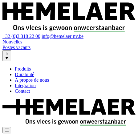
+32 (0)3 318 22 00
info@hemelaer-nv.be
Nouvelles
Postes vacants
fr
Produits
Durabilité
A propos de nous
Integration
Contact